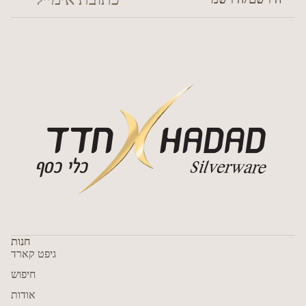
הירשם/הירשמי
חנות
גיפט קארד
חיפוש
אודות