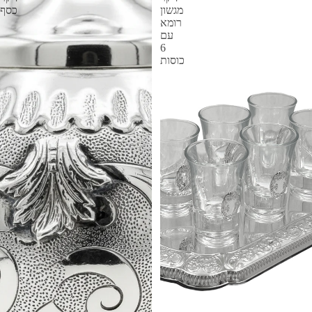
מגשון
כסף
רומא
עם
6
כוסות